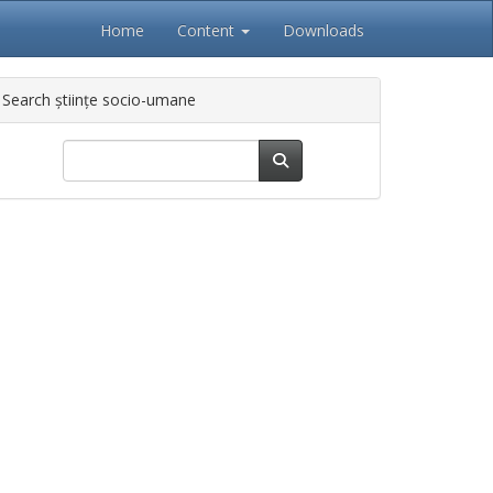
Home
Content
Downloads
Search științe socio-umane