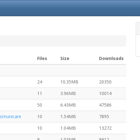
Files
Size
Downloads
24
10.35MB
20350
11
3.96MB
10014
50
6.43MB
47586
comunicare
10
1.54MB
7895
10
1.04MB
13272
8
1.03MB
8912