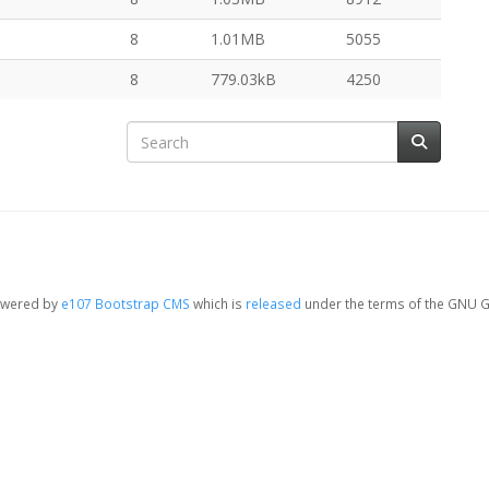
8
1.01MB
5055
8
779.03kB
4250
owered by
e107 Bootstrap CMS
which is
released
under the terms of the GNU G