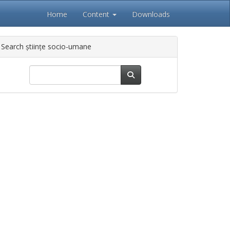
Home
Content
Downloads
Search științe socio-umane