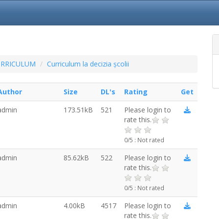
URRICULUM
Curriculum la decizia școlii
Author
Size
DL's
Rating
Get
admin
173.51kB
521
Please login to
rate this.
0/5 : Not rated
admin
85.62kB
522
Please login to
rate this.
0/5 : Not rated
admin
4.00kB
4517
Please login to
rate this.