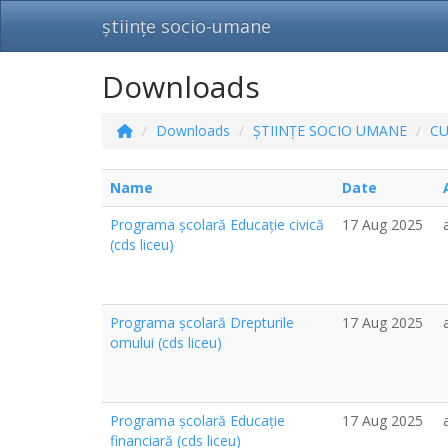
științe socio-umane
Downloads
Downloads
ȘTIINȚE SOCIO UMANE
C
Name
Date
Programa școlară Educație civică
17 Aug 2025
(cds liceu)
Programa școlară Drepturile
17 Aug 2025
omului (cds liceu)
Programa școlară Educație
17 Aug 2025
financiară (cds liceu)