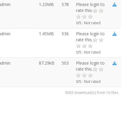
admin
1.23MB
578
Please login to
rate this.
0/5 : Not rated
admin
1.45MB
536
Please login to
rate this.
0/5 : Not rated
admin
87.29kB
503
Please login to
rate this.
0/5 : Not rated
9363 download(s) from 10 files